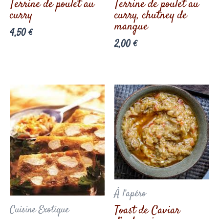
Terrine de poulet au
Terrine de poulet au
curry
curry, chutney de
mangue
4,50
€
2,00
€
À l’apéro
Toast de Caviar
Cuisine Exotique