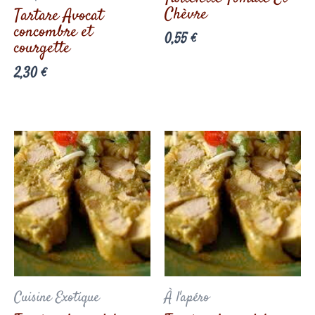
Chèvre
Tartare Avocat
concombre et
0,55
€
courgette
2,30
€
Cuisine Exotique
À l'apéro