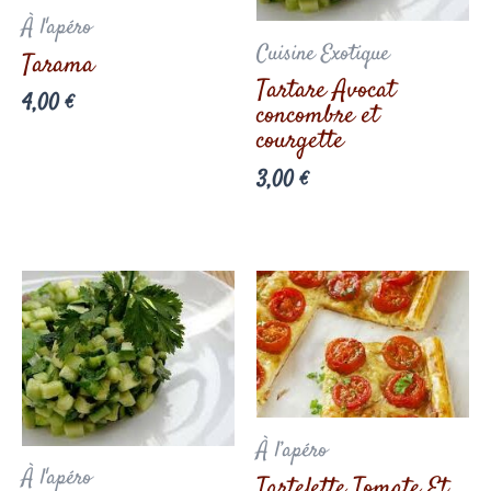
À l'apéro
Cuisine Exotique
Tarama
Tartare Avocat
4,00
€
concombre et
courgette
3,00
€
À l’apéro
À l'apéro
Tartelette Tomate Et