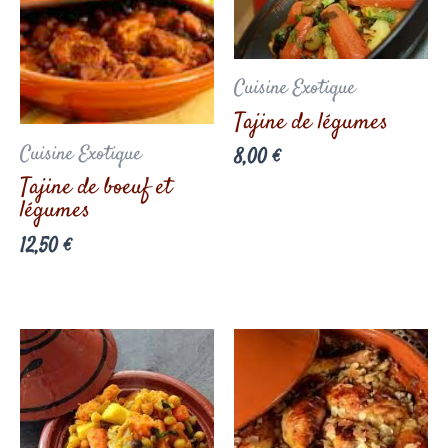
Cuisine Exotique
Tajine de légumes
Cuisine Exotique
8,00
€
Tajine de boeuf et
légumes
12,50
€