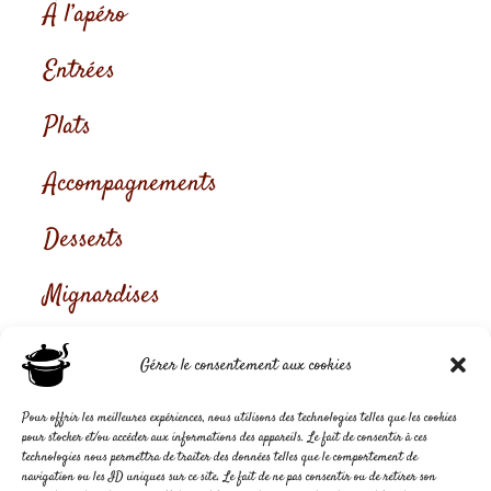
À l’apéro
Entrées
Plats
Accompagnements
Desserts
Mignardises
R
Gérer le consentement aux cookies
e
Pour offrir les meilleures expériences, nous utilisons des technologies telles que les cookies
pour stocker et/ou accéder aux informations des appareils. Le fait de consentir à ces
technologies nous permettra de traiter des données telles que le comportement de
c
navigation ou les ID uniques sur ce site. Le fait de ne pas consentir ou de retirer son