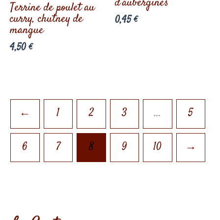
d’aubergines
Terrine de poulet au
curry, chutney de
0,45
€
mangue
4,50
€
←
1
2
3
…
5
6
7
8
9
10
→