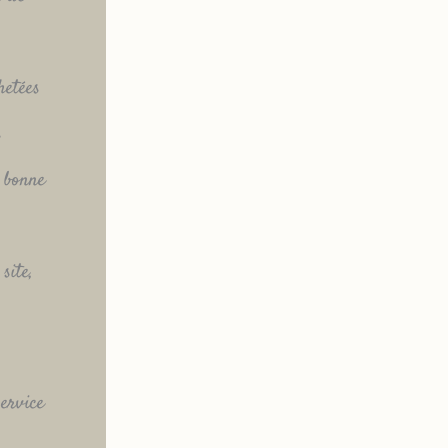
hetées
s
a bonne
site,
ervice