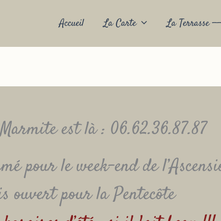
Accueil
La Carte
La Terrasse ——
Marmite est là : 06.62.36.87.87
mé pour le week-end de l’Ascensi
s ouvert pour la Pentecôte