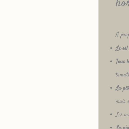
ho
À prop
Le sel
Tous l
tomate
La pât
mais e
Les oe
La vi