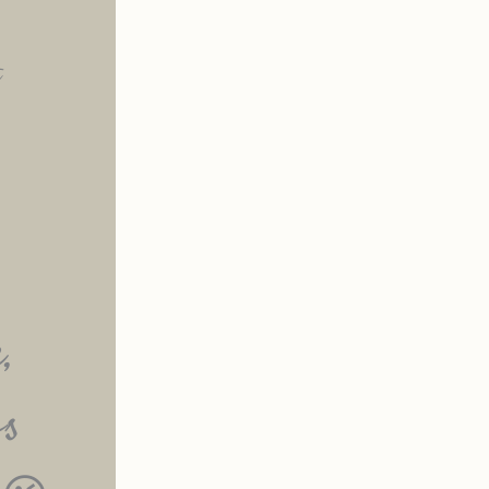
t
,
os