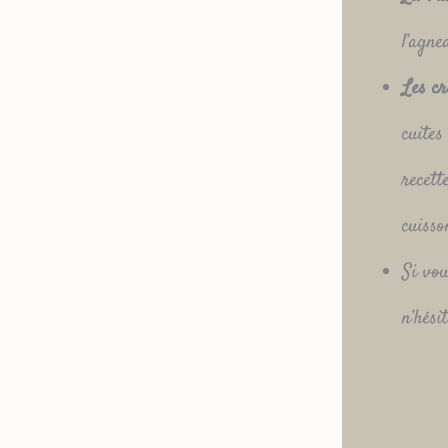
l’agne
Les cr
cuites
recett
cuisso
Si vou
n’hési