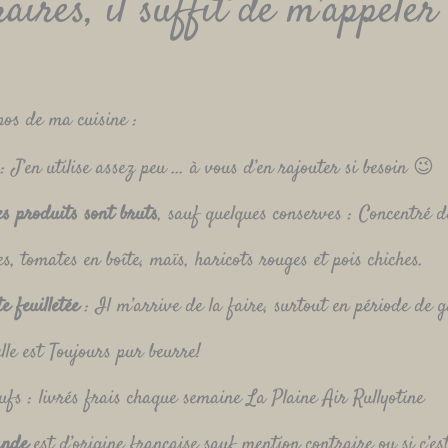
raires, il suffit de m’appeler
os de ma cuisine :
: J’en utilise assez peu … à vous d’en rajouter si besoin 😉
es produits sont bruts
, sauf quelques conserves : Concentré d
s, tomates en boîte, maïs, haricots rouges et pois chiches.
e feuilletée
: Il m’arrive de la faire, surtout en période de ga
lle est Toujours pur beurre!
ufs : livrés frais chaque semaine La Plaine Air Rullyotine
ande
est d’origine française sauf mention contraire ou si c’es