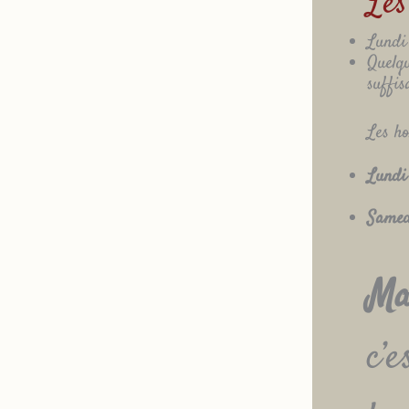
Les
Lundi
Quelqu
suffi
Les ho
Lundi
Samed
Ma
c’