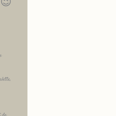
 😉
e
lette,
t de