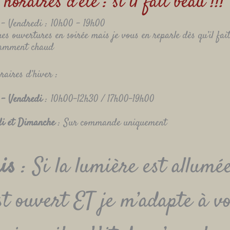
 horaires d’été : si il fait beau !!!
 – Vendredi : 10h00 – 19h00
es ouvertures en soirée mais je vous en reparle dès qu’il fai
samment chaud
raires d’hiver :
 – Vendredi
: 10h00-12h30 / 17h00-19h00
i et Dimanche
: Sur commande uniquement
is
: Si la lumière est allumée
est ouvert ET je m’adapte à v