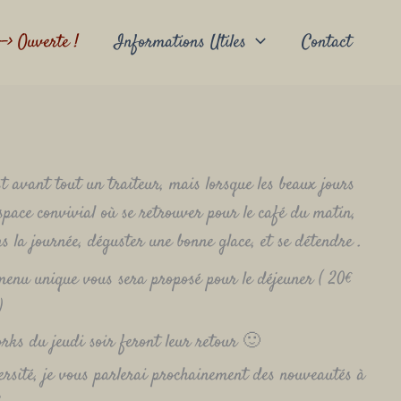
-> Ouverte !
Informations Utiles
Contact
 avant tout un traiteur, mais lorsque les beaux jours
 espace convivial où se retrouver pour le café du matin,
s la journée, déguster une bonne glace, et se détendre .
menu unique vous sera proposé pour le déjeuner ( 20€
)
orks du jeudi soir feront leur retour 🙂
ersité, je vous parlerai prochainement des nouveautés à