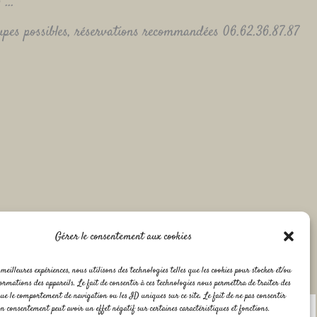
6 …
upes possibles, réservations recommandées 06.62.36.87.87
Gérer le consentement aux cookies
meilleures expériences, nous utilisons des technologies telles que les cookies pour stocker et/ou
ormations des appareils. Le fait de consentir à ces technologies nous permettra de traiter des
que le comportement de navigation ou les ID uniques sur ce site. Le fait de ne pas consentir
on consentement peut avoir un effet négatif sur certaines caractéristiques et fonctions.