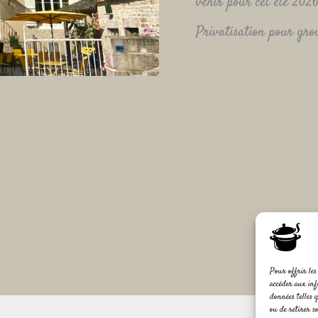
venir pour cet été 202
Privatisation pour gro
Pour offrir les 
accéder aux inf
données telles 
ou de retirer s