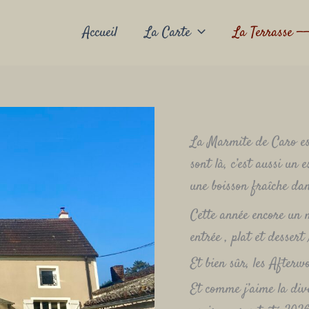
Accueil
La Carte
La Terrasse ——
La Marmite de Caro est
sont là, c’est aussi un
une boisson fraîche dan
Cette année encore un 
entrée , plat et dessert 
Et bien sûr, les Afterw
Et comme j’aime la div