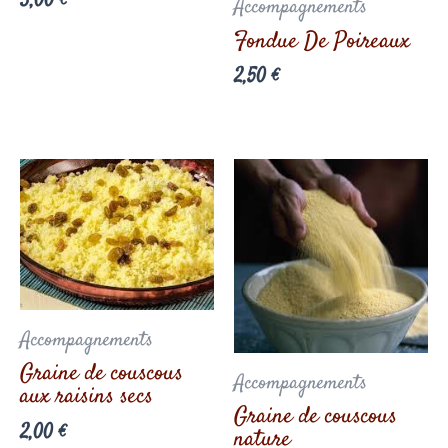
3,00
€
Accompagnements
Fondue De Poireaux
2,50
€
Accompagnements
Graine de couscous
Accompagnements
aux raisins secs
Graine de couscous
2,00
€
nature