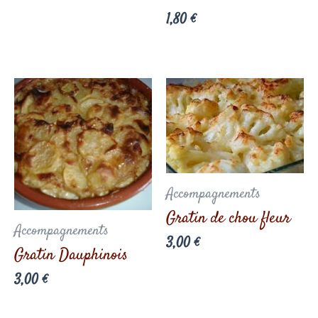
1,80
€
Accompagnements
Gratin de chou fleur
Accompagnements
3,00
€
Gratin Dauphinois
3,00
€