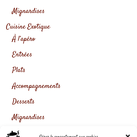
Mignardises
Cuisine Exotique
À l’apéro
Entrées
Plats
Accompagnements
Desserts
Mignardises
Gérer le consentement aux cookies