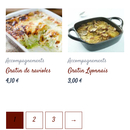
Accompagnements
Accompagnements
Gratin de ravioles
Gratin Lyonnais
4,10
€
3,00
€
1
2
3
→