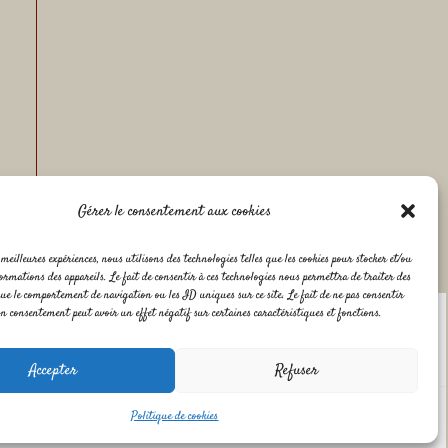
Gérer le consentement aux cookies
meilleures expériences, nous utilisons des technologies telles que les cookies pour stocker et/ou
ormations des appareils. Le fait de consentir à ces technologies nous permettra de traiter des
que le comportement de navigation ou les ID uniques sur ce site. Le fait de ne pas consentir
on consentement peut avoir un effet négatif sur certaines caractéristiques et fonctions.
Copyright © [2023] [La Marmite de Caro |
Accepter
Refuser
Politique de cookies