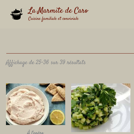
Aller
La Marmite de Caro
au
contenu
Cuisine familiale et conviviale
Affichage de 25–36 sur 39 résultats
À l'apéro