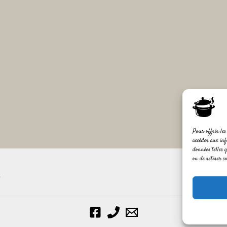
Pour offrir les 
accéder aux inf
données telles 
ou de retirer s
y