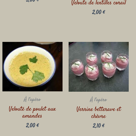
3,00
€
Veloute de lentilles corail
2,00
€
À l'apéro
À l'apéro
Velouté de poulet aux
Verrine betterave et
amandes
chèvre
2,00
€
2,10
€