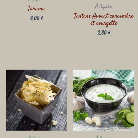
À l'apéro
Tarama
Tartare Avocat concombre
4,00
€
et courgette
2,30
€