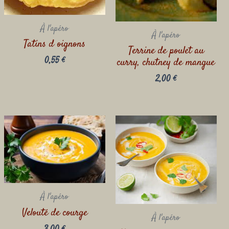
À l'apéro
À l'apéro
Tatins d oignons
Terrine de poulet au
0,55
€
curry, chutney de mangue
2,00
€
À l'apéro
Velouté de courge
À l'apéro