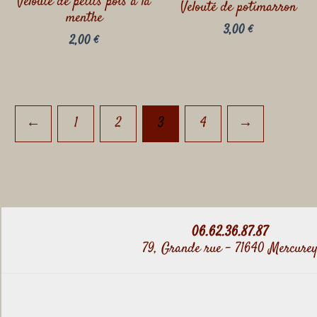
Velouté de petits pois à la
Velouté de potimarron
menthe
3,00
€
2,00
€
←
1
2
3
4
→
06.62.36.87.87
79, Grande rue - 71640 Mercure