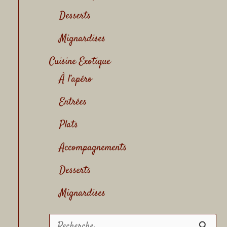
Desserts
Mignardises
Cuisine Exotique
À l’apéro
Entrées
Plats
Accompagnements
Desserts
Mignardises
R