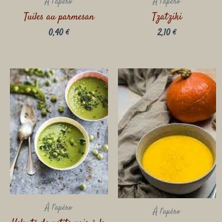
À l'apéro
À l'apéro
Tuiles au parmesan
Tzatziki
0,40
€
2,10
€
À l'apéro
À l'apéro