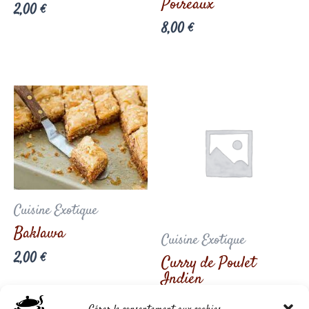
Poireaux
2,00
€
8,00
€
Cuisine Exotique
Baklawa
Cuisine Exotique
2,00
€
Curry de Poulet
Indien
7,50
€