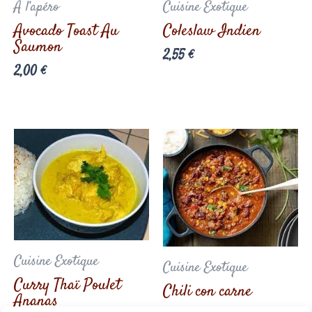
À l’apéro
Cuisine Exotique
Avocado Toast Au
Coleslaw Indien
Saumon
2,55
€
2,00
€
Cuisine Exotique
Cuisine Exotique
Curry Thaï Poulet
Chili con carne
Ananas